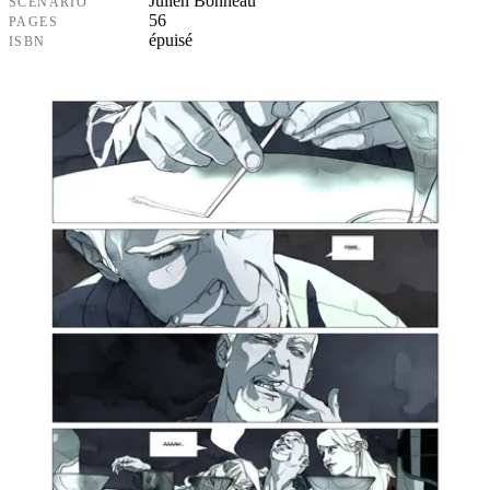
Julien Bonneau
SCÉNARIO
56
PAGES
épuisé
ISBN